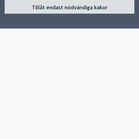
Tillåt endast nödvändiga kakor
Start
Om Uppsala yrkesgymnasium Ekeby
Våra utbildningar
För sökande till Ekeby
Kontakt
Elevhälsa
Snabblänkar
Uppsala kommun
Skolverket
Kontakt
Uppsala yrkesgymnasium Ekeby
018-727 28 80
Skicka e-post