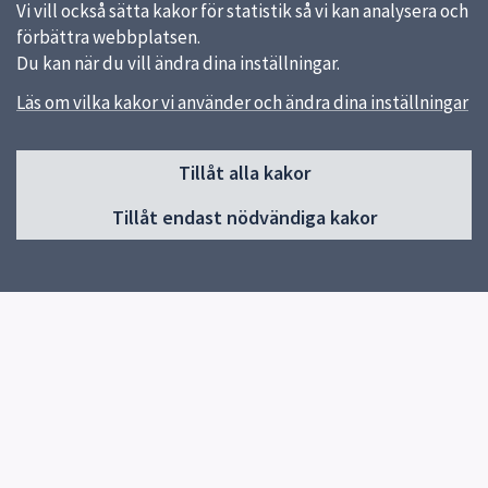
Vi vill också sätta kakor för statistik så vi kan analysera och
förbättra webbplatsen.
Du kan när du vill ändra dina inställningar.
Läs om vilka kakor vi använder och ändra dina inställningar
Sidfot
Tillåt alla kakor
Huvudmeny
Tillåt endast nödvändiga kakor
Start
Om Uppsala yrkesgymnasium Ekeby
Våra utbildningar
För sökande till Ekeby
Kontakt
Elevhälsa
Snabblänkar
Uppsala kommun