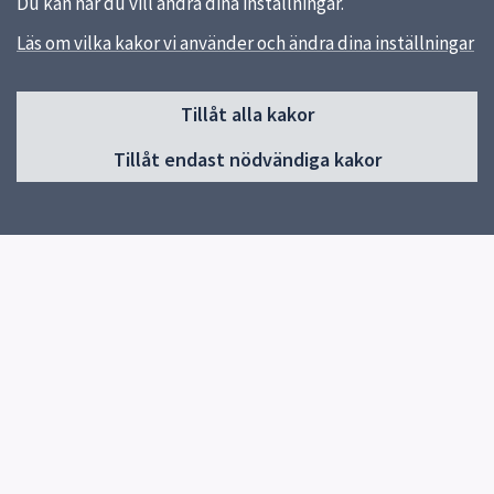
Du kan när du vill ändra dina inställningar.
Läs om vilka kakor vi använder och ändra dina inställningar
Sidfot
Tillåt alla kakor
Huvudmeny
Tillåt endast nödvändiga kakor
Start
Om Uppsala yrkesgymnasium Ekeby
Våra utbildningar
För sökande till Ekeby
Kontakt
Elevhälsa
Snabblänkar
Uppsala kommun
Skolverket